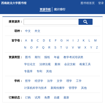
西南政法大学图书馆
图书馆首页
登录
资源导航
统计排行
搜资源库
：
语种
：
中文
外文
首字母
：
A
B
C
D
E
F
G
H
I
J
K
L
M
N
O
P
Q
R
S
T
U
V
W
X
Y
Z
资源类型
：
图书
期刊
报纸
年鉴
教学考试培训类
学位论文
法律法规
案例
会议文献
检索工具
专题库
专利
其他
学科
：
哲学
经济学
法学
文学
理学
工学
计算机科学与技术
新闻传播学
管理学
其他
订购状态
：
订购
试用
免费
自建
最新